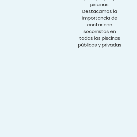
piscinas.
Destacamos la
importancia de
contar con
socorristas en
todas las piscinas
públicas y privadas
según la normativa.
Según ley
Un socorrista
para vasos cuya
superficie de
lámina de agua
no exceda de
500 m2.
Dos socorristas
entre 500-1000
m2 de superfície
de lámina de
agua.